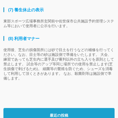
(7) 養生休止の表示
東部スポーツ広場事務所玄関前や佐世保市公共施設予約管理システ
ム等において使用者に公示を行います。
(8) 利用者マナー
使用後、芝生の損傷箇所には砂で目土を行うなどの補修を行ってく
ださい。なお、目士等の砂は施設側で準備をいたします。 大会、
練習であっても芝生内に選手及び審判以外の立ち入りを原則として
禁止します。 試合等のアップ等同じ場所での使用を禁止します(芝
生損傷で剥げるため)。 細菌等の繁殖を防ぐため、シューズを消毒
して利用して頂くときがあります。 なお、殺菌剤等は施設側で準
備します。
最近の投稿