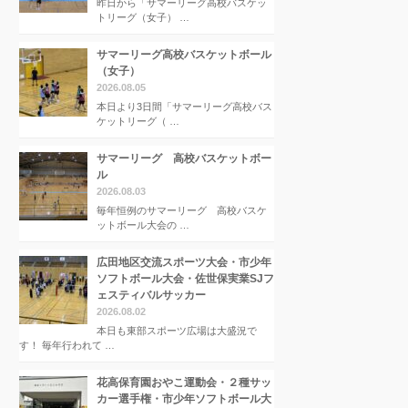
昨日から「サマーリーグ高校バスケッ
トリーグ（女子） …
サマーリーグ高校バスケットボール
（女子）
2026.08.05
本日より3日間「サマーリーグ高校バス
ケットリーグ（ …
サマーリーグ 高校バスケットボー
ル
2026.08.03
毎年恒例のサマーリーグ 高校バスケ
ットボール大会の …
広田地区交流スポーツ大会・市少年
ソフトボール大会・佐世保実業SJフ
ェスティバルサッカー
2026.08.02
本日も東部スポーツ広場は大盛況で
す！ 毎年行われて …
花高保育園おやこ運動会・２種サッ
カー選手権・市少年ソフトボール大