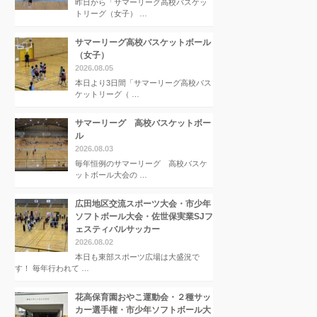
昨日から「サマーリーグ高校バスケッ
トリーグ（女子） …
サマーリーグ高校バスケットボール
（女子）
2026.08.05
本日より3日間「サマーリーグ高校バス
ケットリーグ（ …
サマーリーグ 高校バスケットボー
ル
2026.08.03
毎年恒例のサマーリーグ 高校バスケ
ットボール大会の …
広田地区交流スポーツ大会・市少年
ソフトボール大会・佐世保実業SJフ
ェスティバルサッカー
2026.08.02
本日も東部スポーツ広場は大盛況で
す！ 毎年行われて …
花高保育園おやこ運動会・２種サッ
カー選手権・市少年ソフトボール大