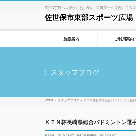
広田3丁目バス停から徒歩5分、佐世保市の東部に位置
佐世保市東部スポーツ広場
施設案内
ご利用案内
スタッフブログ
HOME
»
スタッフブログ
»
ＫＴＮ杯長崎県総合バドミントン選手
ＫＴＮ杯長崎県総合バドミントン選
投稿日 : 2019.08.07
最終更新日時 : 2019.08.07