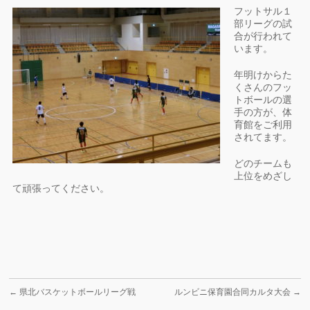
フットサル１
部リーグの試
合が行われて
います。
年明けからた
くさんのフッ
トボールの選
手の方が、体
育館をご利用
されてます。
どのチームも
上位をめざし
て頑張ってください。
←
県北バスケットボールリーグ戦
ルンビニ保育園合同カルタ大会
→