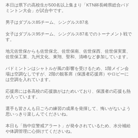
本日は県下の高校生が500名以上集まり「KTN杯長崎県総合バド
ミントン大会」が試合中です。
男子はダブルス85チーム、シングルス87名
女子はダブルス95チーム、シングルス87名でのトーナメント戦で
す。
地元佐世保からも佐世保北、佐世保南、佐世保西、佐世保実業、
佐世保工業、九州文化、東翔、聖和、清峰など参加しています。
バドミントンはシャトルが風の影響を受けるため、1階メイン会
場は空調なしですが、2階の観客席（保護者応援席）やロビーに
は空調を入れています。
応援席には各高校の応援旗がはためいており、保護者の応援も熱
が入っています。
選手も皆さんも日ごろの練習の成果を発揮して、悔いがないよう
思いっきり楽しんでくださいね。
本日も「熱中症警戒アラート」が発令されているため、水分補給
や体調管理に心掛けてくださいね。