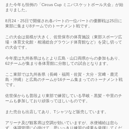
また今年も恒例の「Circus Cup ミニバスケットボール大会」が始
まりました。
8月24・25日で開催され各パートの一位パートの優勝戦は25日に
東部に集まり8チームでのトーナメント戦です。
この大会は規模が大きく、佐世保市の体育施設（東部スポーツ広
場・体育文化館・相浦総合グラウンド体育館など）を貸し切って
の大会です。
今年度は九州各県はもとより広島・山口両県からの参加もあり、
62チームが集まり各体育館に分散しての試合となります。
ここ東部では九州各県（長崎・福岡・佐賀・大分・宮﨑・鹿児
島・沖縄）と広島のチームが16チーム集まってのトーナメント戦
です。
佐世保からも普段より東部で練習している早岐・黒髪・中里のチ
ームも参加しており頑張ってほしいものです。
また売台も出店してあり、Tシャツなど販売しています。
アリーナ及び観客席は空調が効いていますが、水便補給は怠ら
ず、体調管理に心掛けて、思いっきり練習の成果を発揮してくだ