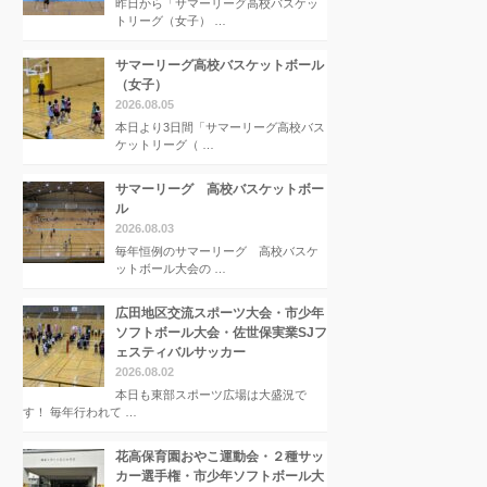
昨日から「サマーリーグ高校バスケッ
トリーグ（女子） …
サマーリーグ高校バスケットボール
（女子）
2026.08.05
本日より3日間「サマーリーグ高校バス
ケットリーグ（ …
サマーリーグ 高校バスケットボー
ル
2026.08.03
毎年恒例のサマーリーグ 高校バスケ
ットボール大会の …
広田地区交流スポーツ大会・市少年
ソフトボール大会・佐世保実業SJフ
ェスティバルサッカー
2026.08.02
本日も東部スポーツ広場は大盛況で
す！ 毎年行われて …
花高保育園おやこ運動会・２種サッ
カー選手権・市少年ソフトボール大