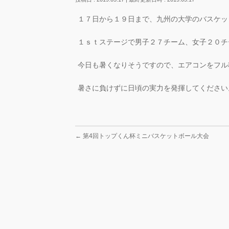
１７日から１９日まで、九州の大学のバスケッ
１ｓｔステージで男子２７チーム、女子２０チ
今日も暑くなりそうですので、エアコンをフル
暑さに負けずに日頃の実力を発揮してください
←
第4回トップくん杯ミニバスケットボール大会