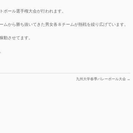
トボール選手権大会が行われます。
ームから勝ち抜いてきた男女各８チームが熱戦を繰り広げています。
稼動させてます。
。
九州大学春季バレーボール大会
→