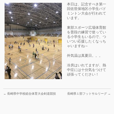
本日は、記念すべき第一
回佐世保地区小学生バド
ミントン大会が行われて
います。
東部スポーツ広場体育館
を普段の練習で使ってい
る小学生もいるので、つ
いつい応援したくなっち
ゃいますね～
外気温は真夏日。。。
冷房はいれてますが、熱
中症には十分気をつけて
頑張ってください！
←
長崎県中学校総合体育大会剣道競技
長崎県１部フットサルリーグ
→