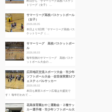
昨日から「サマーリーグ高校バスケッ
トリーグ（女子） …
サマーリーグ高校バスケットボール
（女子）
2026.08.05
本日より3日間「サマーリーグ高校バス
ケットリーグ（ …
サマーリーグ 高校バスケットボー
ル
2026.08.03
毎年恒例のサマーリーグ 高校バスケ
ットボール大会の …
広田地区交流スポーツ大会・市少年
ソフトボール大会・佐世保実業SJフ
ェスティバルサッカー
2026.08.02
本日も東部スポーツ広場は大盛況で
す！ 毎年行われて …
花高保育園おやこ運動会・２種サッ
カー選手権・市少年ソフトボール大