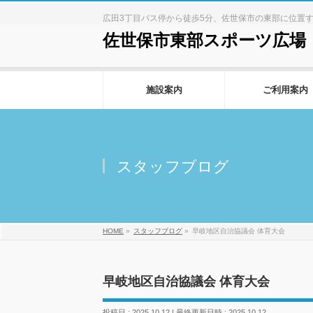
広田3丁目バス停から徒歩5分、佐世保市の東部に位置
佐世保市東部スポーツ広場
施設案内
ご利用案内
スタッフブログ
HOME
»
スタッフブログ
»
早岐地区自治協議会 体育大会
早岐地区自治協議会 体育大会
投稿日 : 2025.10.12
最終更新日時 : 2025.10.12