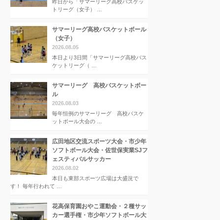
昨日から「サマーリーグ高校バスケッ
トリーグ（女子） …
サマーリーグ高校バスケットボール
（女子）
2026.08.05
本日より3日間「サマーリーグ高校バス
ケットリーグ（ …
サマーリーグ 高校バスケットボー
ル
2026.08.03
毎年恒例のサマーリーグ 高校バスケ
ットボール大会の …
広田地区交流スポーツ大会・市少年
ソフトボール大会・佐世保実業SJフ
ェスティバルサッカー
2026.08.02
本日も東部スポーツ広場は大盛況で
す！ 毎年行われて …
花高保育園おやこ運動会・２種サッ
カー選手権・市少年ソフトボール大