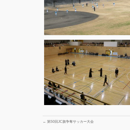
←
第50回JC旗争奪サッカー大会