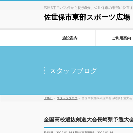
広田3丁目バス停から徒歩5分、佐世保市の東部に位置
佐世保市東部スポーツ広場
施設案内
ご利用案内
スタッフブログ
HOME
»
スタッフブログ
»
全国高校選抜剣道大会長崎県予選大会
全国高校選抜剣道大会長崎県予選大
投稿日 : 2022.01.16
最終更新日時 : 2022.01.16