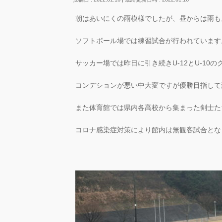
朝はあいにくの雨模様でしたが、昼からは雨も
ソフトボール場では練習試合が行われています
サッカー場では昨日に引き続きU-12とU-1
コンデションが悪い中大変ですが優勝目指して
また体育館では県内各高校から集まった剣士た
コロナ感染症対策により館内は無観客試合とな