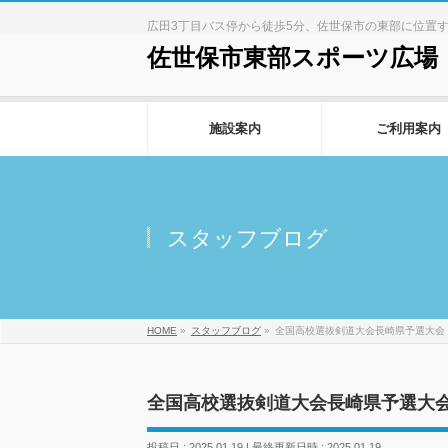
広田3丁目バス停から徒歩5分、佐世保市の東部に位置
佐世保市東部スポーツ広場
施設案内
ご利用案内
スタッフブログ
HOME
»
スタッフブログ
»
全国高校選抜剣道大会長崎県予選大会
全国高校選抜剣道大会長崎県予選大
投稿日 : 2025.01.19
最終更新日時 : 2025.01.19