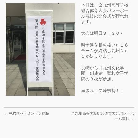
本日は、全九州高等学校
総合体育大会バレーボー
ル競技の開会式が行われ
ます。
大会は明日９：３０～
県予選を勝ち抜いた１６
チームが終結し九州Ｎｏ
１が決まります。
長崎からは九州文化学
園 創成館 聖和女子学
院の３校が参加。
頑張れ！長崎県勢！！
←
中総体バドミントン競技
全九州高等学校総合体育大会バレーボ
ール競技
→