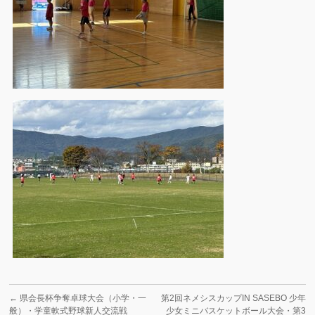
←
県会長杯争奪卓球大会（小学・一
第2回ネメシスカップIN SASEBO 少年
般）・学童軟式野球新人交流戦
少女ミニバスケットボール大会・第3