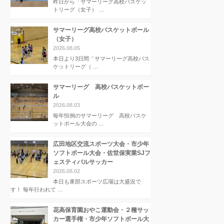
昨日から「サマーリーグ高校バスケッ
トリーグ（女子） …
サマーリーグ高校バスケットボール
（女子）
2026.08.05
本日より3日間「サマーリーグ高校バス
ケットリーグ（ …
サマーリーグ 高校バスケットボー
ル
2026.08.03
毎年恒例のサマーリーグ 高校バスケ
ットボール大会の …
広田地区交流スポーツ大会・市少年
ソフトボール大会・佐世保実業SJフ
ェスティバルサッカー
2026.08.02
本日も東部スポーツ広場は大盛況で
す！ 毎年行われて …
花高保育園おやこ運動会・２種サッ
カー選手権・市少年ソフトボール大