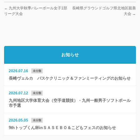
←
九州大学秋季バレーボール女子1部
長崎県グラウンドゴルフ県北地区親善
リーグ大会
大会
→
お知らせ
2026.07.16
未分類
長崎ヴェルカ バスケクリニック＆ファンミーティングのお知らせ
2026.07.12
未分類
九州地区大学体育大会（空手道競技）・九州一般男子ソフトボール
市予選
2026.05.05
未分類
9thトップくん杯inＳＡＳＥＢＯ＆こどもフェスのお知らせ