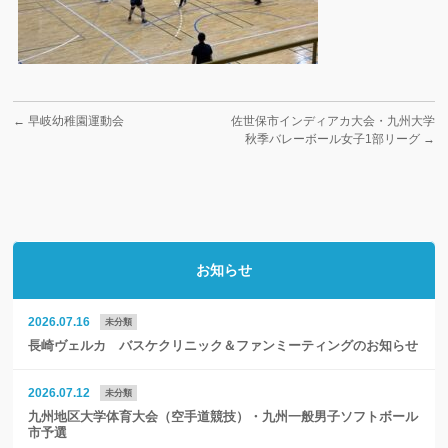
←
早岐幼稚園運動会
佐世保市インディアカ大会・九州大学
秋季バレーボール女子1部リーグ
→
お知らせ
2026.07.16
未分類
長崎ヴェルカ バスケクリニック＆ファンミーティングのお知らせ
2026.07.12
未分類
九州地区大学体育大会（空手道競技）・九州一般男子ソフトボール
市予選