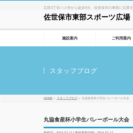
広田3丁目バス停から徒歩5分、佐世保市の東部に位置
佐世保市東部スポーツ広場
施設案内
ご利用案内
スタッフブログ
HOME
»
スタッフブログ
»
丸協食産杯小学生バレーボール大会
丸協食産杯小学生バレーボール大会
投稿日 : 2024.02.12
最終更新日時 : 2024.02.12