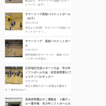
昨日から「サマーリーグ高校バスケッ
トリーグ（女子） …
サマーリーグ高校バスケットボール
（女子）
2026.08.05
本日より3日間「サマーリーグ高校バス
ケットリーグ（ …
サマーリーグ 高校バスケットボー
ル
2026.08.03
毎年恒例のサマーリーグ 高校バスケ
ットボール大会の …
広田地区交流スポーツ大会・市少年
ソフトボール大会・佐世保実業SJフ
ェスティバルサッカー
2026.08.02
本日も東部スポーツ広場は大盛況で
す！ 毎年行われて …
花高保育園おやこ運動会・２種サッ
カー選手権・市少年ソフトボール大