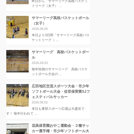
昨日から「サマーリーグ高校バスケッ
トリーグ（女子） …
サマーリーグ高校バスケットボール
（女子）
2026.08.05
本日より3日間「サマーリーグ高校バス
ケットリーグ（ …
サマーリーグ 高校バスケットボー
ル
2026.08.03
毎年恒例のサマーリーグ 高校バスケ
ットボール大会の …
広田地区交流スポーツ大会・市少年
ソフトボール大会・佐世保実業SJフ
ェスティバルサッカー
2026.08.02
本日も東部スポーツ広場は大盛況で
す！ 毎年行われて …
花高保育園おやこ運動会・２種サッ
カー選手権・市少年ソフトボール大