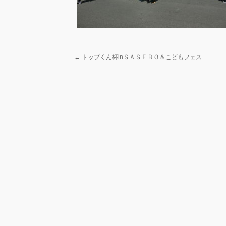
←
トップくん杯inＳＡＳＥＢＯ＆こどもフェス