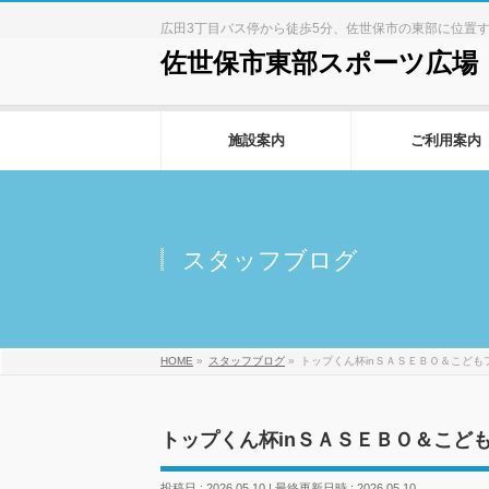
広田3丁目バス停から徒歩5分、佐世保市の東部に位置
佐世保市東部スポーツ広場
施設案内
ご利用案内
スタッフブログ
HOME
»
スタッフブログ
»
トップくん杯inＳＡＳＥＢＯ＆こども
トップくん杯inＳＡＳＥＢＯ＆こど
投稿日 : 2026.05.10
最終更新日時 : 2026.05.10