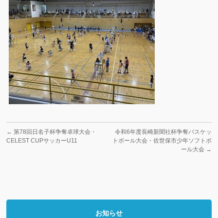
←
第78回日名子杯争奪卓球大会・
令和6年度長崎新聞社杯争奪バスケッ
CELEST CUPサッカーU11
トボール大会・佐世保市少年ソフトボ
ール大会
→
お知らせ