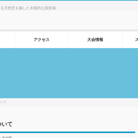
する天然芝を施した本格的な競技場
アクセス
大会情報
ついて
ついて
:
未分類