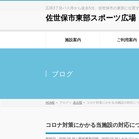
広田3丁目バス停から徒歩5分、佐世保市の東部に位置
佐世保市東部スポーツ広場
施設案内
ご利用案内
ブログ
HOME
»
ブログ
»
未分類
»
コロナ対策にかかる当施設の対応に
コロナ対策にかかる当施設の対応に
投稿日 : 2020.03.26
最終更新日時 : 2020.03.26
カテゴリー 