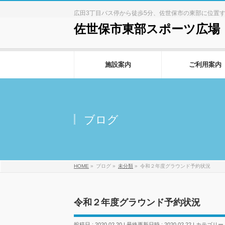
広田3丁目バス停から徒歩5分、佐世保市の東部に位置
佐世保市東部スポーツ広場
施設案内
ご利用案内
ブログ
HOME
»
ブログ
»
未分類
»
令和２年度グラウンド予約状況
令和２年度グラウンド予約状況
投稿日 : 2020.02.20
最終更新日時 : 2020.02.22
カテゴリー 