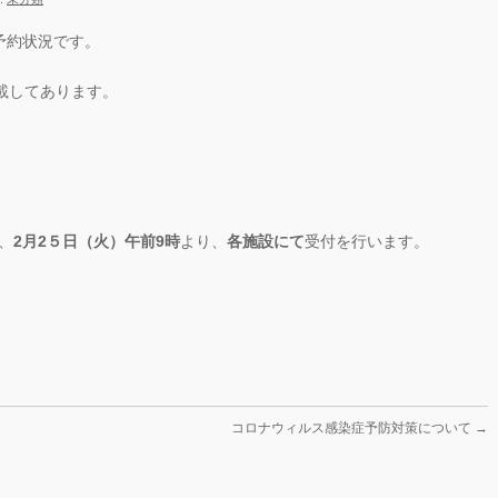
予約状況です。
掲載してあります。
、
2月2５日（火）午前9時
より、
各施設にて
受付を行います。
コロナウィルス感染症予防対策について
→